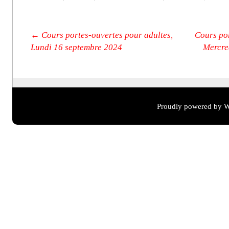
Post navigation
←
Cours portes-ouvertes pour adultes,
Cours po
Lundi 16 septembre 2024
Mercre
Proudly powered by W