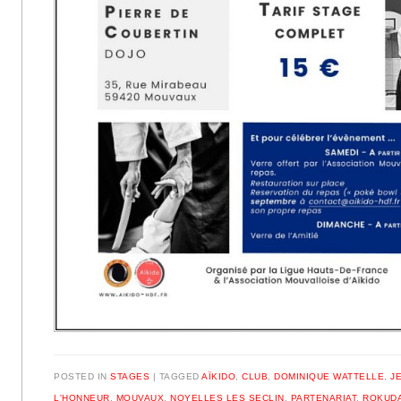
POSTED IN
STAGES
|
TAGGED
AÏKIDO
,
CLUB
,
DOMINIQUE WATTELLE
,
J
L'HONNEUR
,
MOUVAUX
,
NOYELLES LES SECLIN
,
PARTENARIAT
,
ROKUD