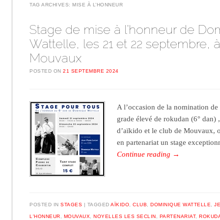
TAG ARCHIVES:
MISE À L’HONNEUR
Stage de mise à l’honneur de Do
Wattelle, les 21 et 22 septembre, 
Mouvaux
POSTED ON
21 SEPTEMBRE 2024
A l’occasion de la nomination de
grade élevé de rokudan (6° dan) 
d’aïkido et le club de Mouvaux, o
en partenariat un stage exceptio
Continue reading
→
POSTED IN
STAGES
TAGGED
AÏKIDO
,
CLUB
,
DOMINIQUE WATTELLE
,
J
L'HONNEUR
,
MOUVAUX
,
NOYELLES LES SECLIN
,
PARTENARIAT
,
ROKUD