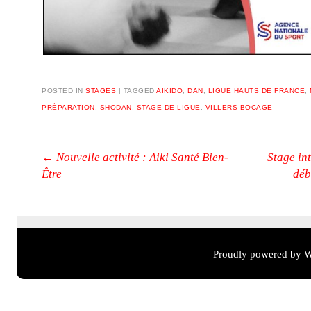
POSTED IN
STAGES
|
TAGGED
AÏKIDO
,
DAN
,
LIGUE HAUTS DE FRANCE
,
PRÉPARATION
,
SHODAN
,
STAGE DE LIGUE
,
VILLERS-BOCAGE
Post navigation
←
Nouvelle activité : Aiki Santé Bien-
Stage in
Être
déb
Proudly powered by W