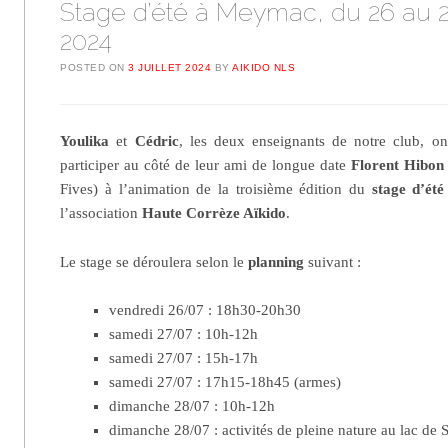
Stage d’été à Meymac, du 26 au 28
2024
POSTED ON
3 JUILLET 2024
BY
AIKIDO NLS
Youlika
et
Cédric
, les deux enseignants de notre club, ont 
participer au côté de leur ami de longue date
Florent Hibon
Fives) à l’animation de la troisième édition du
stage d’ét
l’association
Haute Corrèze Aïkido
.
Le stage se déroulera selon le
planning
suivant :
vendredi 26/07 : 18h30-20h30
samedi 27/07 : 10h-12h
samedi 27/07 : 15h-17h
samedi 27/07 : 17h15-18h45 (armes)
dimanche 28/07 : 10h-12h
dimanche 28/07 : activités de pleine nature au lac de 