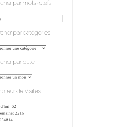
cher par mots-clefs
cher par catégories
er
cher par date
ries
er
teur de Visites
d'hui: 62
semaine: 2216
 654814