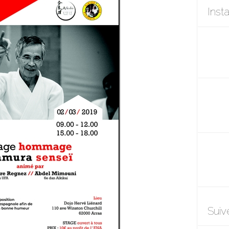
Inst
Suiv