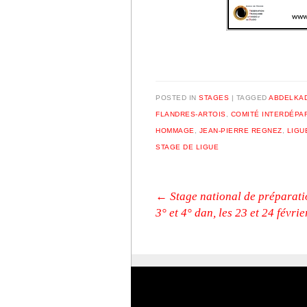
POSTED IN
STAGES
|
TAGGED
ABDELKAD
FLANDRES-ARTOIS
,
COMITÉ INTERDÉPA
HOMMAGE
,
JEAN-PIERRE REGNEZ
,
LIGU
STAGE DE LIGUE
Post navigation
←
Stage national de préparati
3° et 4° dan, les 23 et 24 févrie