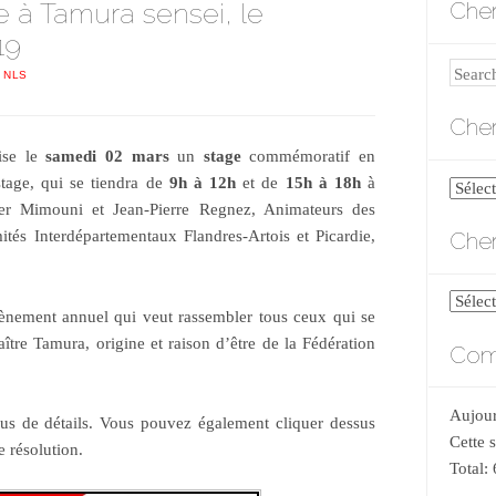
à Tamura sensei, le
Cher
19
Search
 NLS
Cher
ise le
samedi 02 mars
un
stage
commémoratif en
tage, qui se tiendra de
9h à 12h
et de
15h à 18h
à
Cherch
r Mimouni et Jean-Pierre Regnez, Animateurs des
par
Cher
és Interdépartementaux Flandres-Artois et Picardie,
catégo
Cherch
évènement annuel qui veut rassembler tous ceux qui se
par
tre Tamura, origine et raison d’être de la Fédération
Comp
date
Aujour
lus de détails. Vous pouvez également cliquer dessus
Cette 
 résolution.
Total: