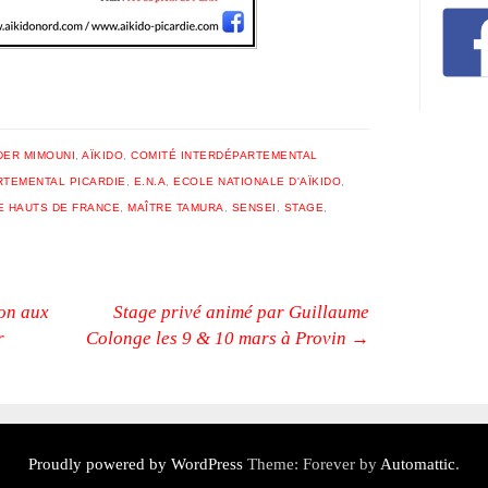
ER MIMOUNI
,
AÏKIDO
,
COMITÉ INTERDÉPARTEMENTAL
RTEMENTAL PICARDIE
,
E.N.A
,
ECOLE NATIONALE D'AÏKIDO
,
E HAUTS DE FRANCE
,
MAÎTRE TAMURA
,
SENSEI
,
STAGE
,
on aux
Stage privé animé par Guillaume
r
Colonge les 9 & 10 mars à Provin
→
Proudly powered by WordPress
Theme: Forever by
Automattic
.