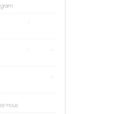
agram
ez-nous