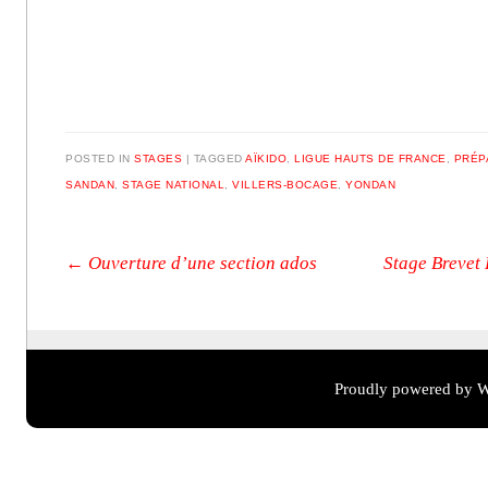
POSTED IN
STAGES
|
TAGGED
AÏKIDO
,
LIGUE HAUTS DE FRANCE
,
PRÉP
SANDAN
,
STAGE NATIONAL
,
VILLERS-BOCAGE
,
YONDAN
Post navigation
←
Ouverture d’une section ados
Stage Brevet 
Proudly powered by W