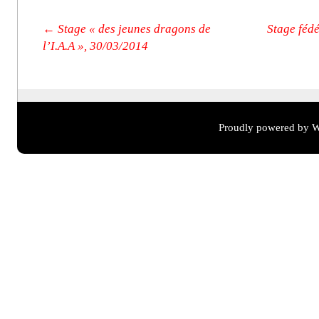
Post navigation
←
Stage « des jeunes dragons de
Stage féd
l’I.A.A », 30/03/2014
Proudly powered by W