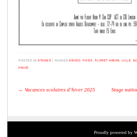
POSTED IN
STAGES
|
TAGGED
AÏKIDO
,
FIVES
,
FLORET HIBON
,
LILLE
,
N
PRIVÉ
Post navigation
←
Vacances scolaires d’hiver 2025
Stage nation
Proudly powered by W