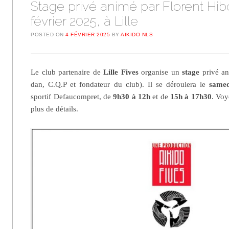
Stage privé animé par Florent Hibo
février 2025, à Lille
POSTED ON
4 FÉVRIER 2025
BY
AIKIDO NLS
Le club partenaire de
Lille Fives
organise un
stage
privé a
dan, C.Q.P et fondateur du club). Il se déroulera le
samed
sportif Defaucompret, de
9h30 à 12h
et de
15h à 17h30
. Voy
plus de détails.