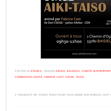
POSTED IN
STAGES
|
TAGGED
AÏKIDO
,
BAISIEUX
,
COMITÉ INTERDÉPAR
COMMISSION SANTÉ
,
FABRICE CAST
,
STAGE
,
TAISO
2 THOUGHTS ON “
STAGE TAISO POUR TOUS ANIMÉ PAR FABRICE CAST 