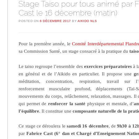
Stage Taiso pour tous animé par F
Cast le 16 décembre (matin)
POSTED ON
6 DÉCEMBRE 2017
BY
AIKIDO NLS
Pour la première année, le
Comité Interdépartemental Flandre
sa Commission Santé, un stage consacré à la pratique du
tais
Le taiso
regroupe l’ensemble des
exercices préparatoires
à l
en général et de l’Aïkido en particulier. Il propose une
gr
méditation, concentration, respiration, travail sur l’
renforcement musculaire profond, déplacements (Taï-S
mouvements du corps, relâchement, relaxation, massages. Il 
qui permet de
renforcer la santé
physique et mentale, d’
am
l’équilibre
. Il constitue une
composante naturelle de la prati
Ce stage ce déroulera le
samedi 16 décembre
, de
9h30 à 12
par
Fabrice Cast
(6° dan et Chargé d’Enseignement Natio