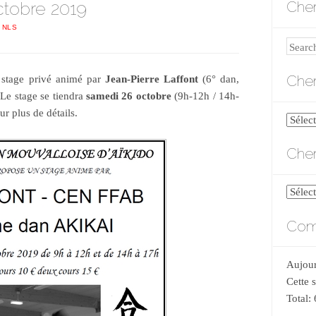
ctobre 2019
Cher
 NLS
Search
Cher
stage privé animé par
Jean-Pierre Laffont
(6° dan,
Le stage se tiendra
samedi 26 octobre
(9h-12h / 14h-
r plus de détails.
Cherch
par
Cher
catégo
Cherch
par
Comp
date
Aujour
Cette 
Total: