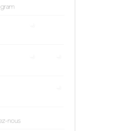
agram
ez-nous