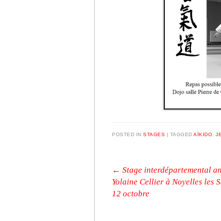
POSTED IN
STAGES
|
TAGGED
AÏKIDO
,
J
Post navigation
←
Stage interdépartemental a
Yolaine Cellier à Noyelles les S
12 octobre