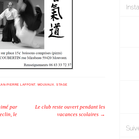
Inst
EAN-PIERRE LAFFONT
,
MOUVAUX
,
STAGE
nimé par
Le club reste ouvert pendant les
eclin, le
vacances scolaires
→
Suiv