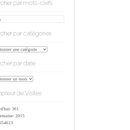
cher par mots-clefs
cher par catégories
er
cher par date
ries
er
teur de Visites
d'hui: 361
semaine: 2015
 654613