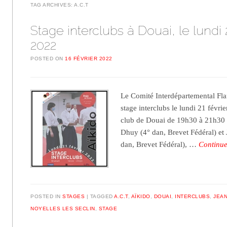
TAG ARCHIVES:
A.C.T
Stage interclubs à Douai, le lundi 2
2022
POSTED ON
16 FÉVRIER 2022
Le Comité Interdépartemental Fla
stage interclubs le lundi 21 févrie
club de Douai de 19h30 à 21h30 e
Dhuy (4° dan, Brevet Fédéral) et
dan, Brevet Fédéral), …
Continu
POSTED IN
STAGES
TAGGED
A.C.T
,
AÏKIDO
,
DOUAI
,
INTERCLUBS
,
JEAN
NOYELLES LES SECLIN
,
STAGE