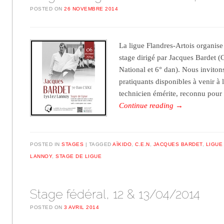
POSTED ON
26 NOVEMBRE 2014
La ligue Flandres-Artois organis
stage dirigé par Jacques Bardet 
National et 6° dan). Nous invito
pratiquants disponibles à venir à 
technicien émérite, reconnu pou
Continue reading
→
POSTED IN
STAGES
TAGGED
AÏKIDO
,
C.E.N
,
JACQUES BARDET
,
LIGUE
LANNOY
,
STAGE DE LIGUE
Stage fédéral, 12 & 13/04/2014
POSTED ON
3 AVRIL 2014