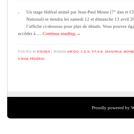
Un stage fédéral animé par Jean-Paul Moine (7° dan et 
National) se tiendra les samedi 12 et dimanche 13 avril 
l’affiche ci-dessous pour plus de détails. Vous pouvez ég
accéder à …
Continue reading
→
POSTED IN
STAGES
TAGGED
AÏKIDO
,
C.E.N
,
F.F.A.B
,
JEAN-PAUL MOIN
STAGE FÉDÉRAL
Post navigation
Proudly powered by W