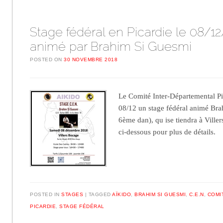
Stage fédéral en Picardie le 08/12
animé par Brahim Si Guesmi
POSTED ON
30 NOVEMBRE 2018
Le Comité Inter-Départemental Pi
08/12 un stage fédéral animé Br
6ème dan), qu ise tiendra à Ville
ci-dessous pour plus de détails.
POSTED IN
STAGES
TAGGED
AÏKIDO
,
BRAHIM SI GUESMI
,
C.E.N
,
COMI
PICARDIE
,
STAGE FÉDÉRAL