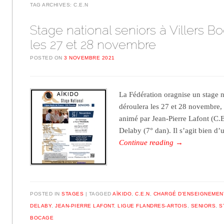
TAG ARCHIVES:
C.E.N
Stage national seniors à Villers B
les 27 et 28 novembre
POSTED ON
3 NOVEMBRE 2021
La Fédération oragnise un stage n
déroulera les 27 et 28 novembre, 
animé par Jean-Pierre Lafont (C.
Delaby (7° dan). Il s’agit bien d’
Continue reading
→
POSTED IN
STAGES
TAGGED
AÏKIDO
,
C.E.N
,
CHARGÉ D'ENSEIGNEMEN
DELABY
,
JEAN-PIERRE LAFONT
,
LIGUE FLANDRES-ARTOIS
,
SENIORS
,
S
BOCAGE