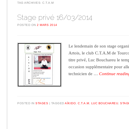
TAG ARCHIVES:
C.T.A.M
Stage privé 16/03/2014
POSTED ON
2 MARS 2014
Le lendemain de son stage organi
Artois, le club C.T.A.M de Tourco
titre privé, Luc Bouchareu le tem
occasion supplémentaire pour alle
technicien de …
Continue readi
POSTED IN
STAGES
TAGGED
AÏKIDO
,
C.T.A.M
,
LUC BOUCHAREU
,
STAG
Post navigation