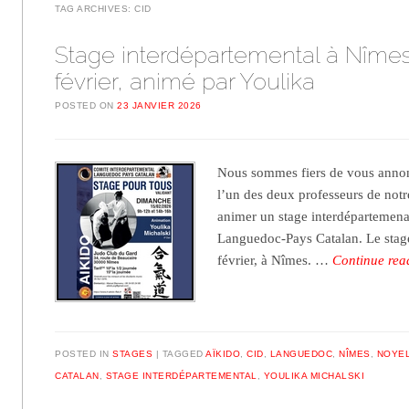
TAG ARCHIVES:
CID
Stage interdépartemental à Nîmes
février, animé par Youlika
POSTED ON
23 JANVIER 2026
Nous sommes fiers de vous annon
l’un des deux professeurs de notr
animer un stage interdépartemena
Languedoc-Pays Catalan. Le stage
février, à Nîmes. …
Continue re
POSTED IN
STAGES
TAGGED
AÏKIDO
,
CID
,
LANGUEDOC
,
NÎMES
,
NOYEL
CATALAN
,
STAGE INTERDÉPARTEMENTAL
,
YOULIKA MICHALSKI