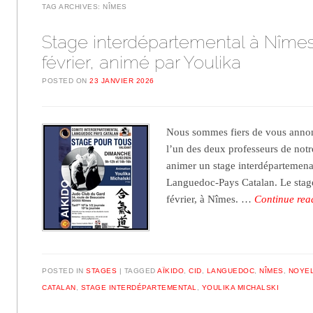
TAG ARCHIVES:
NÎMES
Stage interdépartemental à Nîmes
février, animé par Youlika
POSTED ON
23 JANVIER 2026
Nous sommes fiers de vous annon
l’un des deux professeurs de notr
animer un stage interdépartemena
Languedoc-Pays Catalan. Le stage
février, à Nîmes. …
Continue re
POSTED IN
STAGES
TAGGED
AÏKIDO
,
CID
,
LANGUEDOC
,
NÎMES
,
NOYEL
CATALAN
,
STAGE INTERDÉPARTEMENTAL
,
YOULIKA MICHALSKI