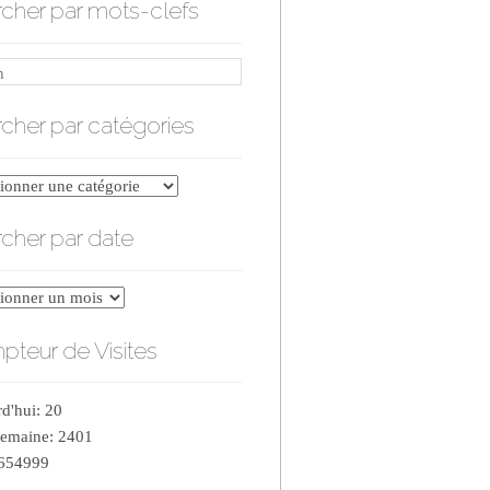
cher par mots-clefs
cher par catégories
er
cher par date
ries
er
teur de Visites
d'hui: 20
semaine: 2401
 654999