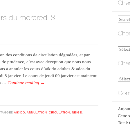
Cher
rs du mercredi 8
Search
Cher
Cherch
son des conditions de circulation dégradées, et par
par
Cher
 de prudence, c’est avec déception que nous nous
catégo
ons à annuler les cours d’aïkido adultes & ados du
di 8 janvier. Le cours de jeudi 09 janvier est maintenu
Cherch
’à …
Continue reading
→
par
Comp
date
Aujour
TAGGED
AÏKIDO
,
ANNULATION
,
CIRCULATION
,
NEIGE
,
Cette 
Total: