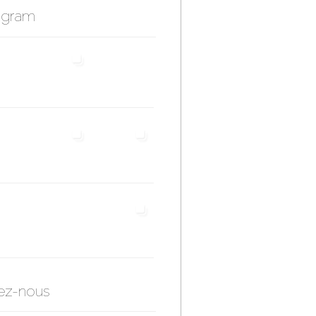
agram
ez-nous