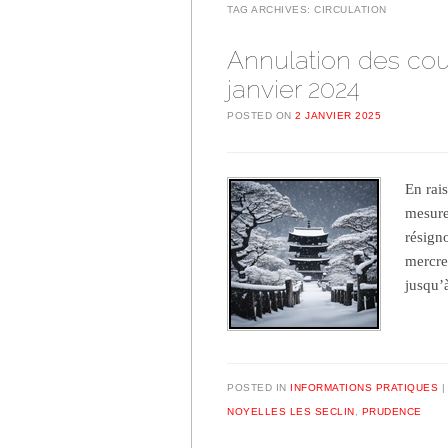
TAG ARCHIVES:
CIRCULATION
Annulation des cou
janvier 2024
POSTED ON
2 JANVIER 2025
En rai
mesure
résign
mercre
jusqu
POSTED IN
INFORMATIONS PRATIQUES
NOYELLES LES SECLIN
,
PRUDENCE