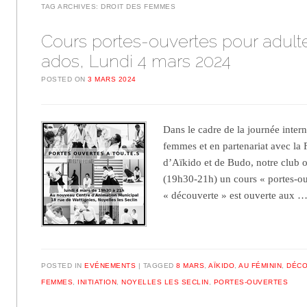
TAG ARCHIVES:
DROIT DES FEMMES
Cours portes-ouvertes pour adult
ados, Lundi 4 mars 2024
POSTED ON
3 MARS 2024
Dans le cadre de la journée intern
femmes et en partenariat avec la 
d’Aïkido et de Budo, notre club o
(19h30-21h) un cours « portes-ou
« découverte » est ouverte aux 
POSTED IN
EVÉNEMENTS
TAGGED
8 MARS
,
AÏKIDO
,
AU FÉMININ
,
DÉC
FEMMES
,
INITIATION
,
NOYELLES LES SECLIN
,
PORTES-OUVERTES