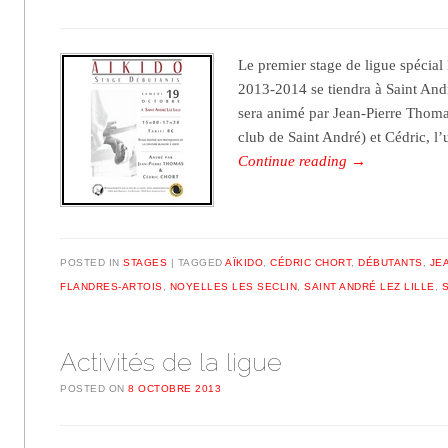
Le premier stage de ligue spécial
2013-2014 se tiendra à Saint Andr
sera animé par Jean-Pierre Thoma
club de Saint André) et Cédric, 
Continue reading
→
POSTED IN
STAGES
TAGGED
AÏKIDO
,
CÉDRIC CHORT
,
DÉBUTANTS
,
JE
FLANDRES-ARTOIS
,
NOYELLES LES SECLIN
,
SAINT ANDRÉ LEZ LILLE
,
Activités de la ligue
POSTED ON
8 OCTOBRE 2013