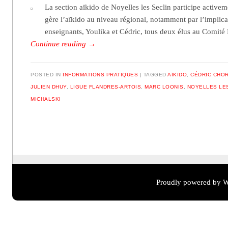
La section aïkido de Noyelles les Seclin participe activeme
gère l’aïkido au niveau régional, notamment par l’implic
enseignants, Youlika et Cédric, tous deux élus au Comité
Continue reading
→
POSTED IN
INFORMATIONS PRATIQUES
TAGGED
AÏKIDO
,
CÉDRIC CHO
JULIEN DHUY
,
LIGUE FLANDRES-ARTOIS
,
MARC LOONIS
,
NOYELLES LE
MICHALSKI
Post navigation
Proudly powered by W