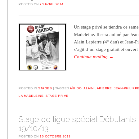
POSTED ON
23 AVRIL 2014
Un stage privé se tiendra ce same
Madeleine. Il sera animé par Jean
Alain Lapierre (4° dan) et Jean-P
s’agit d’un stage gratuit et ouver
Continue reading
→
POSTED IN
STAGES
TAGGED
AÏKIDO
,
ALAIN LAPIERRE
,
JEAN-PHILIPP
LA MADELEINE
,
STAGE PRIVÉ
Stage de ligue spécial Débutants
19/10/13
POSTED ON
10 OCTOBRE 2013