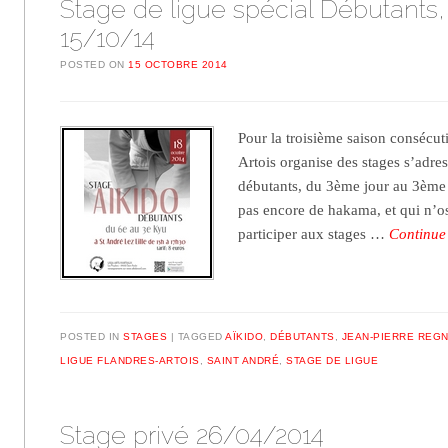
Stage de ligue spécial Débutants
15/10/14
POSTED ON
15 OCTOBRE 2014
Pour la troisième saison consécut
Artois organise des stages s’adre
débutants, du 3ème jour au 3ème 
pas encore de hakama, et qui n’os
participer aux stages …
Continue
POSTED IN
STAGES
TAGGED
AÏKIDO
,
DÉBUTANTS
,
JEAN-PIERRE REG
LIGUE FLANDRES-ARTOIS
,
SAINT ANDRÉ
,
STAGE DE LIGUE
Stage privé 26/04/2014