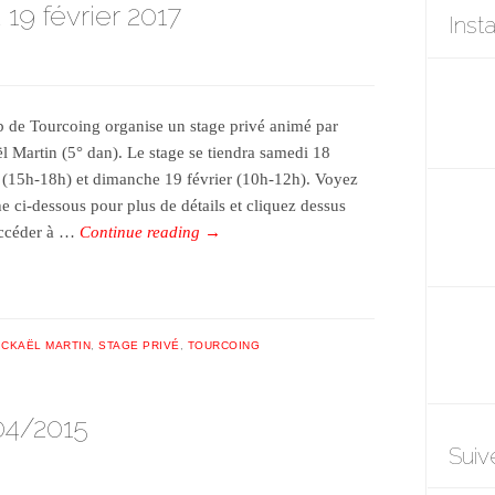
 19 février 2017
Inst
b de Tourcoing organise un stage privé animé par
l Martin (5° dan). Le stage se tiendra samedi 18
r (15h-18h) et dimanche 19 février (10h-12h). Voyez
he ci-dessous pour plus de détails et cliquez dessus
accéder à …
Continue reading
→
ICKAËL MARTIN
,
STAGE PRIVÉ
,
TOURCOING
04/2015
Suiv