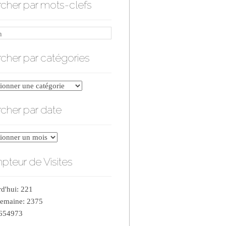
cher par mots-clefs
cher par catégories
er
cher par date
ries
er
teur de Visites
d'hui: 221
semaine: 2375
 654973