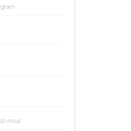
agram
ez-nous