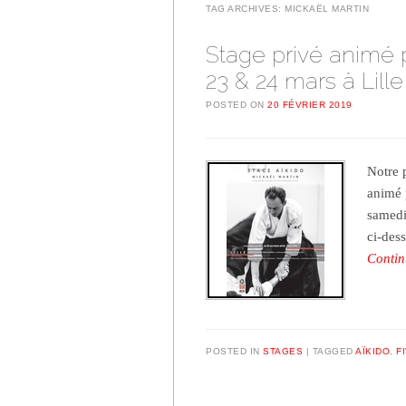
TAG ARCHIVES:
MICKAËL MARTIN
Stage privé animé p
23 & 24 mars à Lille
POSTED ON
20 FÉVRIER 2019
Notre 
animé 
samedi
ci-des
Contin
POSTED IN
STAGES
TAGGED
AÏKIDO
,
F