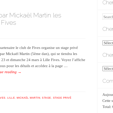
Cher
ar Mickaël Martin les
Search
 Fives
Cher
Cherch
partenaire le club de Fives organise un stage privé
par
Cher
par Mickaël Martin (5ème dan), qui se tiendra les
catégo
 23 et dimanche 24 mars à Lille Fives. Voyez l’affiche
sous pour les détails et accédez à la page …
Cherch
ue reading
→
par
Comp
date
Aujour
IVES
,
LILLE
,
MICKAËL MARTIN
,
STAGE
,
STAGE PRIVÉ
Cette 
Total: