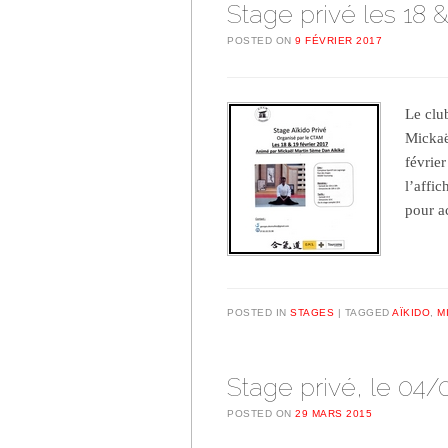
Stage privé les 18 &
POSTED ON
9 FÉVRIER 2017
Le clu
Mickaë
févrie
l’affic
pour 
POSTED IN
STAGES
TAGGED
AÏKIDO
,
M
Stage privé, le 04/
POSTED ON
29 MARS 2015