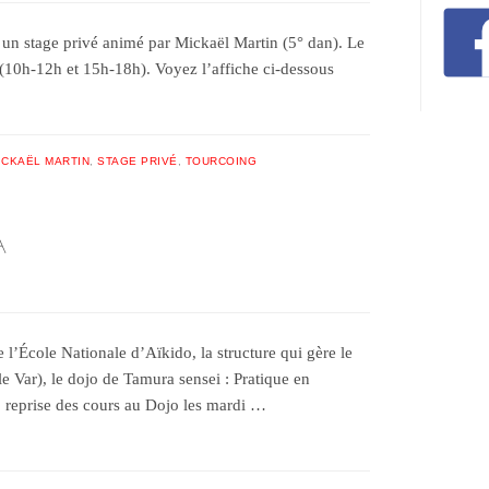
 un stage privé animé par Mickaël Martin (5° dan). Le
l (10h-12h et 15h-18h). Voyez l’affiche ci-dessous
ICKAËL MARTIN
,
STAGE PRIVÉ
,
TOURCOING
A
e l’École Nationale d’Aïkido, la structure qui gère le
e Var), le dojo de Tamura sensei : Pratique en
reprise des cours au Dojo les mardi …