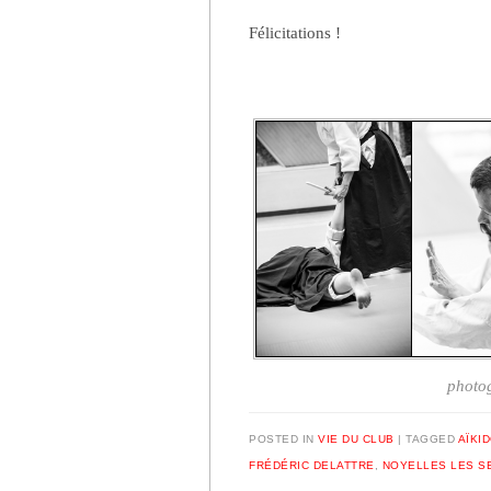
Félicitations !
photog
POSTED IN
VIE DU CLUB
|
TAGGED
AÏKI
FRÉDÉRIC DELATTRE
,
NOYELLES LES S