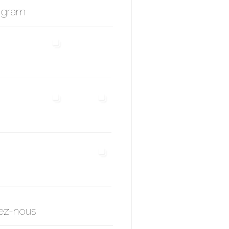
agram
ez-nous