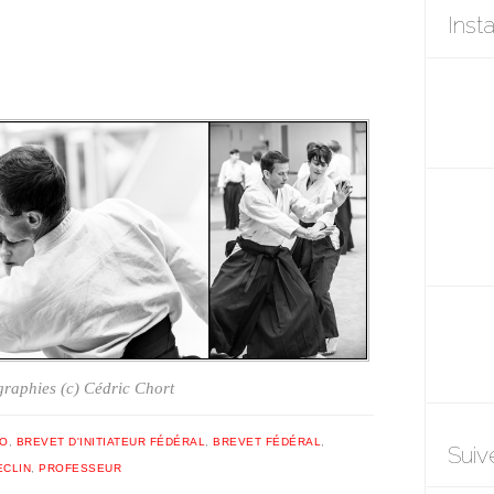
Inst
raphies (c) Cédric Chort
DO
,
BREVET D'INITIATEUR FÉDÉRAL
,
BREVET FÉDÉRAL
,
Suiv
ECLIN
,
PROFESSEUR