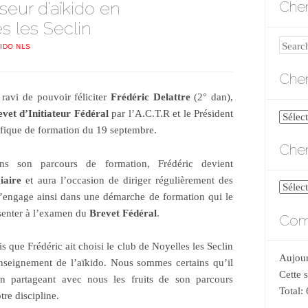
eur d’aïkido en
Cher
s les Seclin
Search
KIDO NLS
Cher
 ravi de pouvoir féliciter
Frédéric Delattre
(2° dan),
vet d’Initiateur Fédéral
par l’A.C.T.R et le Président
Cherch
cifique de formation du 19 septembre.
par
Cher
catégo
s son parcours de formation, Frédéric devient
giaire
et aura l’occasion de diriger régulièrement des
Cherch
 s’engage ainsi dans une démarche de formation qui le
par
ésenter à l’examen du
Brevet Fédéral
.
Comp
date
s que Frédéric ait choisi le club de Noyelles les Seclin
Aujour
enseignement de l’aïkido. Nous sommes certains qu’il
Cette 
n partageant avec nous les fruits de son parcours
Total:
tre discipline.