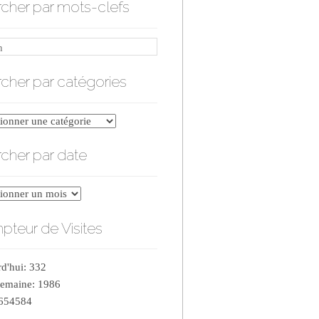
cher par mots-clefs
cher par catégories
er
cher par date
ries
er
teur de Visites
d'hui: 332
semaine: 1986
 654584