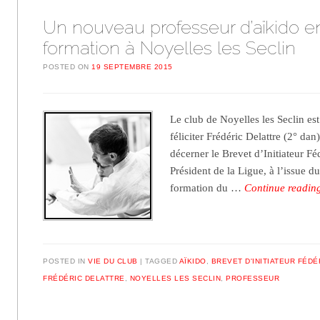
Un nouveau professeur d’aïkido e
formation à Noyelles les Seclin
POSTED ON
19 SEPTEMBRE 2015
Le club de Noyelles les Seclin es
féliciter Frédéric Delattre (2° dan
décerner le Brevet d’Initiateur Fé
Président de la Ligue, à l’issue d
formation du …
Continue readi
POSTED IN
VIE DU CLUB
TAGGED
AÏKIDO
,
BREVET D'INITIATEUR FÉD
FRÉDÉRIC DELATTRE
,
NOYELLES LES SECLIN
,
PROFESSEUR