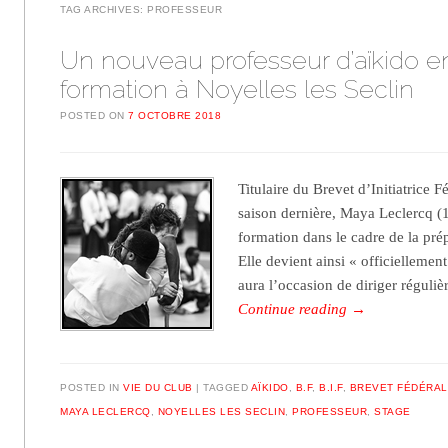
TAG ARCHIVES:
PROFESSEUR
Un nouveau professeur d’aïkido e
formation à Noyelles les Seclin
POSTED ON
7 OCTOBRE 2018
Titulaire du Brevet d’Initiatrice F
saison dernière, Maya Leclercq (
formation dans le cadre de la pré
Elle devient ainsi « officiellement
aura l’occasion de diriger régul
Continue reading
→
POSTED IN
VIE DU CLUB
TAGGED
AÏKIDO
,
B.F
,
B.I.F
,
BREVET FÉDÉRAL
MAYA LECLERCQ
,
NOYELLES LES SECLIN
,
PROFESSEUR
,
STAGE