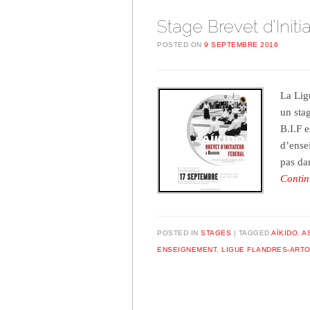
Stage Brevet d’Initi
POSTED ON
9 SEPTEMBRE 2016
La Lig
un sta
B.I.F 
d’ense
pas da
Contin
POSTED IN
STAGES
TAGGED
AÏKIDO
,
A
ENSEIGNEMENT
,
LIGUE FLANDRES-ARTO
Post navigation