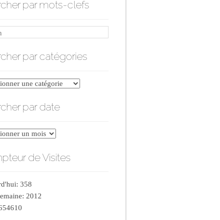
cher par mots-clefs
cher par catégories
er
cher par date
ries
er
teur de Visites
d'hui: 358
semaine: 2012
 654610