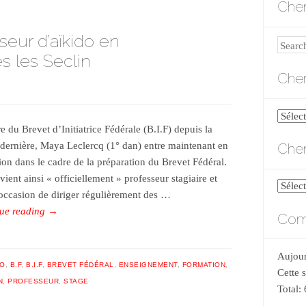
Cher
eur d’aïkido en
Search
s les Seclin
Cher
Cherch
re du Brevet d’Initiatrice Fédérale (B.I.F) depuis la
par
Cher
 dernière, Maya Leclercq (1° dan) entre maintenant en
catégo
ion dans le cadre de la préparation du Brevet Fédéral.
vient ainsi « officiellement » professeur stagiaire et
Cherch
’occasion de diriger régulièrement des …
par
ue reading
→
Comp
date
Aujour
DO
,
B.F
,
B.I.F
,
BREVET FÉDÉRAL
,
ENSEIGNEMENT
,
FORMATION
,
Cette 
N
,
PROFESSEUR
,
STAGE
Total: