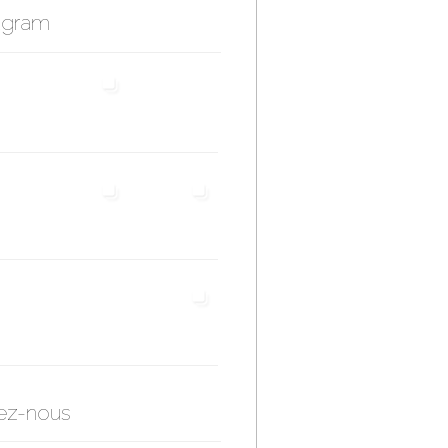
agram
ez-nous