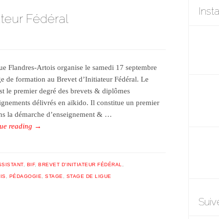
Inst
ateur Fédéral
ue Flandres-Artois organise le samedi 17 septembre
ge de formation au Brevet d’Initiateur Fédéral. Le
est le premier degré des brevets & diplômes
ignements délivrés en aïkido. Il constitue un premier
ns la démarche d’enseignement & …
ue reading
→
SSISTANT
,
BIF
,
BREVET D'INITIATEUR FÉDÉRAL
,
IS
,
PÉDAGOGIE
,
STAGE
,
STAGE DE LIGUE
Suiv