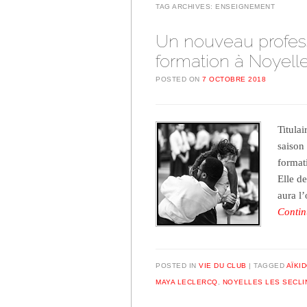
TAG ARCHIVES:
ENSEIGNEMENT
Un nouveau profess
formation à Noyelle
POSTED ON
7 OCTOBRE 2018
Titulai
saison
format
Elle de
aura l
Contin
POSTED IN
VIE DU CLUB
TAGGED
AÏKI
MAYA LECLERCQ
,
NOYELLES LES SECLI