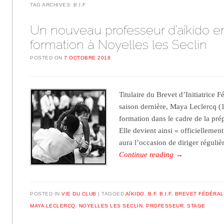
TAG ARCHIVES:
B.I.F
Un nouveau professeur d’aïkido e
formation à Noyelles les Seclin
POSTED ON
7 OCTOBRE 2018
Titulaire du Brevet d’Initiatrice F
saison dernière, Maya Leclercq (
formation dans le cadre de la pré
Elle devient ainsi « officiellement
aura l’occasion de diriger régul
Continue reading
→
POSTED IN
VIE DU CLUB
TAGGED
AÏKIDO
,
B.F
,
B.I.F
,
BREVET FÉDÉRAL
MAYA LECLERCQ
,
NOYELLES LES SECLIN
,
PROFESSEUR
,
STAGE