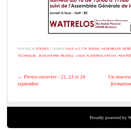
POSTED IN
STAGES
|
TAGGED
2015
,
A.C.T.R
,
AÏKIDO
,
ASSEMBLÉE GÉN
TECHNIQUE
,
JEAN-PIERRE REGNEZ
,
LIGUE FLANDRES-ARTOIS
,
RENTRÉ
Post navigation
←
Portes-ouvertes : 21, 23 et 24
Un nouveau
septembre
formation
Proudly powered by W