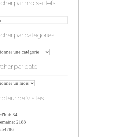
cher par mots-clefs
cher par catégories
er
cher par date
ries
er
teur de Visites
d'hui: 34
semaine: 2188
 654786