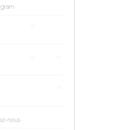
agram
ez-nous