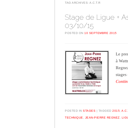
TAG ARCHIVES:
A.C.T.R
Stage de Ligue + 
03/10/15
POSTED ON
10 SEPTEMBRE 2015
Le pre
à Watt
Regnez
stages
Contin
POSTED IN
STAGES
TAGGED
2015
,
A.C.
TECHNIQUE
,
JEAN-PIERRE REGNEZ
,
LIG