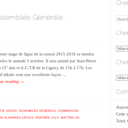
Cher
Assemblée Générale,
Search
Cher
Cherch
mier stage de ligue de la saison 2015-2016 se tiendra
par
Cher
relos le samedi 3 octobre. Il sera animé par Jean-Pierre
catégo
 (5° dan et A.C.T.R de la Ligue), de 15h à 17h. Les
 d’aïkido sont une excellente façon …
Cherch
ue reading
→
par
Comp
date
Aujour
T.R
,
AÏKIDO
,
ASSEMBLÉE GÉNÉRALE
,
COMMISSION
Cette 
UE FLANDRES-ARTOIS
,
RENTRÉE 2015
,
WATTRELOS
Total: