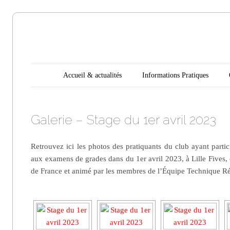
Aikido
Main menu
Skip to content
Accueil & actualités
Informations Pratiques
Noyelles les
Galerie – Stage du 1er avril 2023
Seclin
Retrouvez ici les photos des pratiquants du club ayant parti
aux examens de grades dans du 1er avril 2023, à Lille Fives,
de France et animé par les membres de l’Équipe Technique Ré