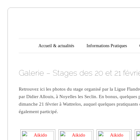
Aikido
Main menu
Skip to content
Accueil & actualités
Informations Pratiques
Noyelles les
Galerie – Stages des 20 et 21 févri
Seclin
Retrouvez ici les photos du stage organisé par la Ligue Flandr
par Didier Allouis, à Noyelles les Seclin. En bonus, quelques 
dimanche 21 février à Wattrelos, auquel quelques pratiquants 
également participé.