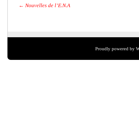
Post navigation
←
Nouvelles de l’E.N.A
Proudly powered by W