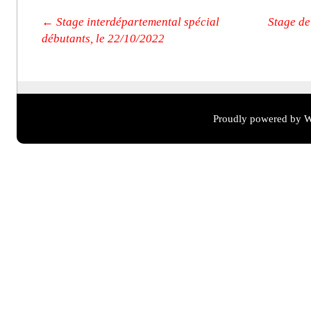
Post navigation
←
Stage interdépartemental spécial
Stage de
débutants, le 22/10/2022
Proudly powered by W