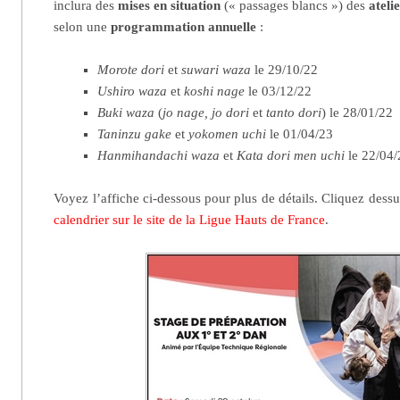
inclura des
mises en situation
(« passages blancs ») des
ateli
selon une
programmation annuelle
:
Morote dori
et
suwari waza
le 29/10/22
Ushiro waza
et
koshi nage
le 03/12/22
Buki waza
(
jo nage, jo dori
et
tanto dori
) le 28/01/22
Taninzu gake
et
yokomen uchi
le 01/04/23
Hanmihandachi waza
et
Kata dori men uchi
le 22/04/
Voyez l’affiche ci-dessous pour plus de détails. Cliquez dess
calendrier sur le site de la Ligue Hauts de France
.