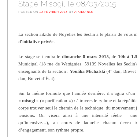
Stage Misogi, le 08/03/2015
POSTED ON
12 FÉVRIER 2015
BY
AIKIDO NLS
La section aïkido de Noyelles les Seclin a le plaisir de vous i
d’initiative privée
.
Le stage se tiendra le
dimanche 8 mars 2015
, de
10h à 12
Municipal (18 rue de Wattignies, 59139 Noyelles les Seclin) 
enseignants de la section :
Youlika Michalski
(4° dan, Brevet
dan, Brevet d’État).
Sur la même formule que l’année dernière, il s’agira d’un 
«
misogi
» (« purification ») : à travers le rythme et la répétiti
corps trouver seul le chemin de la technique, du mouvement ju
tensions. On visera ainsi à une intensité réelle : une
qu’intensive…), au cours de laquelle chacun devra t
d’engagement, son rythme propre.