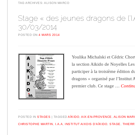
TAG ARCHIVES:
ALISON MARCO
Stage « des jeunes dragons de l’I.
30/03/2014
POSTED ON
4 MARS 2014
Youlika Michalski et Cédric Chort
la section Aïkido de Noyelles Les 
participer à la troisième édition 
dragons » organisé par l’Institut 
premier club. Ce stage …
Contin
POSTED IN
STAGES
TAGGED
AÏKIDO
,
AIX-EN-PROVENCE
,
ALISON MAR
CHRISTOPHE MARTIN
,
I.A.A
,
INSTITUT AIXOIS D'AÏKIDO
,
STAGE
,
THIERR