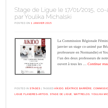
Stage de Ligue le 17/01/2015, co
par Youlika Michalski
POSTED ON
1 JANVIER 2015
La Commission Régionale Fémini
janvier un stage co-animé par Béa
professeure en Normandie) et You
l’un des deux professeurs de notre
ouvert à tous les …
Continue re
POSTED IN
STAGES
TAGGED
AÏKIDO
,
BÉATRICE BARRÈRE
,
COMMISSIO
LIGUE FLANDRES-ARTOIS
,
STAGE DE LIGUE
,
WATTRELOS
,
YOULIKA MI