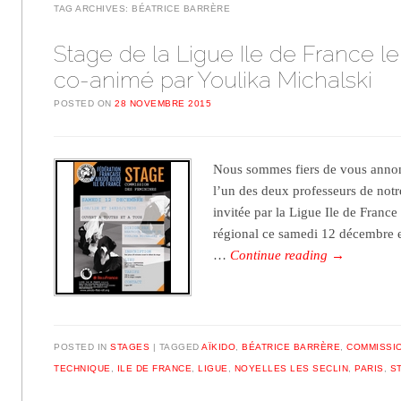
TAG ARCHIVES:
BÉATRICE BARRÈRE
Stage de la Ligue Ile de France le
co-animé par Youlika Michalski
POSTED ON
28 NOVEMBRE 2015
Nous sommes fiers de vous annon
l’un des deux professeurs de notr
invitée par la Ligue Ile de Franc
régional ce samedi 12 décembre 
…
Continue reading
→
POSTED IN
STAGES
TAGGED
AÏKIDO
,
BÉATRICE BARRÈRE
,
COMMISSIO
TECHNIQUE
,
ILE DE FRANCE
,
LIGUE
,
NOYELLES LES SECLIN
,
PARIS
,
S