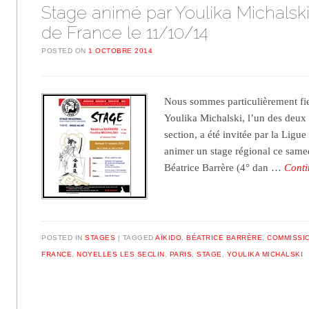
Stage animé par Youlika Michalski
de France le 11/10/14
POSTED ON
1 OCTOBRE 2014
Nous sommes particulièrement fi
Youlika Michalski, l’un des deux 
section, a été invitée par la Ligu
animer un stage régional ce same
Béatrice Barrère (4° dan …
Conti
POSTED IN
STAGES
TAGGED
AÏKIDO
,
BÉATRICE BARRÈRE
,
COMMISSIO
FRANCE
,
NOYELLES LES SECLIN
,
PARIS
,
STAGE
,
YOULIKA MICHALSKI
Post navigation