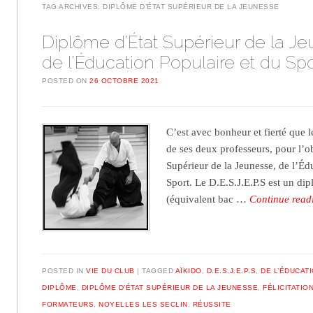
TAG ARCHIVES:
DIPLÔME D’ÉTAT SUPÉRIEUR DE LA JEUNESSE
Diplôme d’État Supérieur de la J
de l’Éducation Populaire et du Spo
POSTED ON
26 OCTOBRE 2021
C’est avec bonheur et fierté que le
de ses deux professeurs, pour l’
Supérieur de la Jeunesse, de l’Éd
Sport. Le D.E.S.J.E.P.S est un di
(équivalent bac …
Continue rea
POSTED IN
VIE DU CLUB
TAGGED
AÏKIDO
,
D.E.S.J.E.P.S
,
DE L’ÉDUCAT
DIPLÔME
,
DIPLÔME D’ÉTAT SUPÉRIEUR DE LA JEUNESSE
,
FÉLICITATIO
FORMATEURS
,
NOYELLES LES SECLIN
,
RÉUSSITE