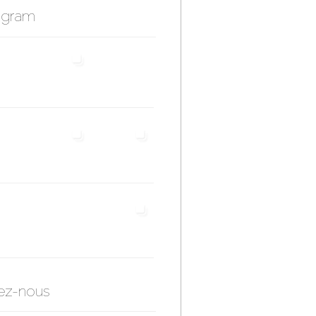
agram
ez-nous