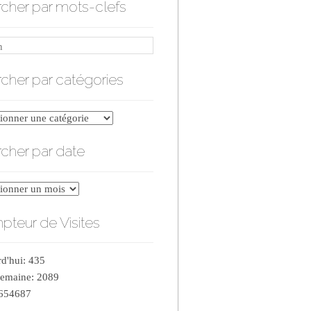
cher par mots-clefs
cher par catégories
er
cher par date
ries
er
teur de Visites
d'hui: 435
semaine: 2089
 654687