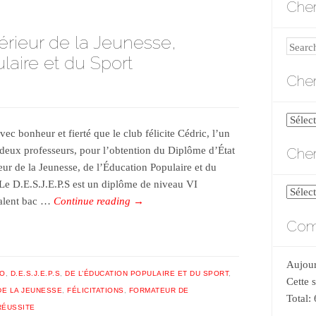
Cher
érieur de la Jeunesse,
Search
laire et du Sport
Cher
Cherch
vec bonheur et fierté que le club félicite Cédric, l’un
par
Cher
 deux professeurs, pour l’obtention du Diplôme d’État
catégo
eur de la Jeunesse, de l’Éducation Populaire et du
 Le D.E.S.J.E.P.S est un diplôme de niveau VI
Cherch
alent bac …
Continue reading
→
par
Comp
date
Aujour
DO
,
D.E.S.J.E.P.S
,
DE L’ÉDUCATION POPULAIRE ET DU SPORT
,
Cette 
DE LA JEUNESSE
,
FÉLICITATIONS
,
FORMATEUR DE
Total:
RÉUSSITE