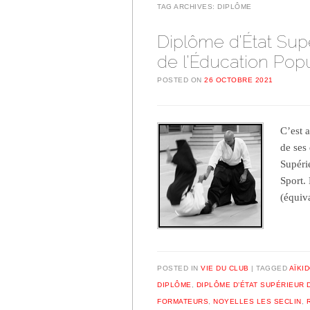
TAG ARCHIVES:
DIPLÔME
Diplôme d’État Sup
de l’Éducation Popu
POSTED ON
26 OCTOBRE 2021
C’est a
de ses
Supéri
Sport.
(équiv
POSTED IN
VIE DU CLUB
TAGGED
AÏKI
DIPLÔME
,
DIPLÔME D’ÉTAT SUPÉRIEUR 
FORMATEURS
,
NOYELLES LES SECLIN
,