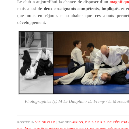
Le club a aujourd’hui la chance de disposer d’un
magnifiqu
mais aussi de
deux enseignants compétents, impliqués et 
que nous en réjouir, et souhaiter que ces atouts permet
développement.
Photographies (c) M Le Dauphin / D. Fremy / L. Marecai
POSTED IN
VIE DU CLUB
|
TAGGED
AÏKIDO
,
D.E.S.J.E.P.S
,
DE L’ÉDUCAT