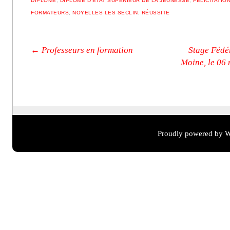
DIPLÔME
,
DIPLÔME D’ÉTAT SUPÉRIEUR DE LA JEUNESSE
,
FÉLICITATIO
FORMATEURS
,
NOYELLES LES SECLIN
,
RÉUSSITE
Post navigation
←
Professeurs en formation
Stage Fédé
Moine, le 06 
Proudly powered by W