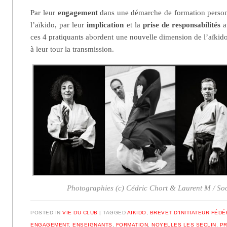
Par leur
engagement
dans une démarche de formation person
l’aïkido, par leur
implication
et la
prise de responsabilités
au
ces 4 pratiquants abordent une nouvelle dimension de l’aïkido,
à leur tour la transmission.
Photographies (c) Cédric Chort & Laurent M / So
POSTED IN
VIE DU CLUB
|
TAGGED
AÏKIDO
,
BREVET D'INITIATEUR FÉD
ENGAGEMENT
,
ENSEIGNANTS
,
FORMATION
,
NOYELLES LES SECLIN
,
P