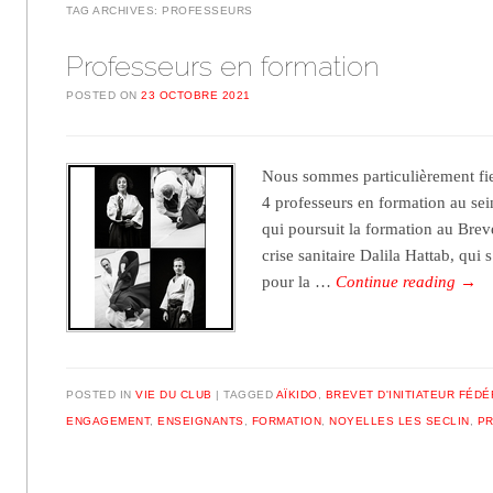
TAG ARCHIVES:
PROFESSEURS
Professeurs en formation
POSTED ON
23 OCTOBRE 2021
Nous sommes particulièrement fier
4 professeurs en formation au se
qui poursuit la formation au Brev
crise sanitaire Dalila Hattab, qui
pour la …
Continue reading
→
POSTED IN
VIE DU CLUB
TAGGED
AÏKIDO
,
BREVET D'INITIATEUR FÉD
ENGAGEMENT
,
ENSEIGNANTS
,
FORMATION
,
NOYELLES LES SECLIN
,
P