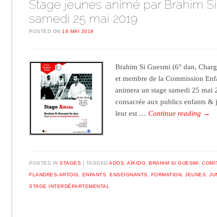
Stage jeunes animé par Brahim S
samedi 25 mai 2019
POSTED ON
19 MAI 2019
Brahim Si Guesmi (6° dan, Char
et membre de la Commission Enfa
animera un stage samedi 25 mai 2
consacrée aux publics enfants & j
leur est …
Continue reading
→
POSTED IN
STAGES
TAGGED
ADOS
,
AÏKIDO
,
BRAHIM SI GUESMI
,
COMI
FLANDRES-ARTOIS
,
ENFANTS
,
ENSEIGNANTS
,
FORMATION
,
JEUNES
,
JU
STAGE INTERDÉPARTEMENTAL