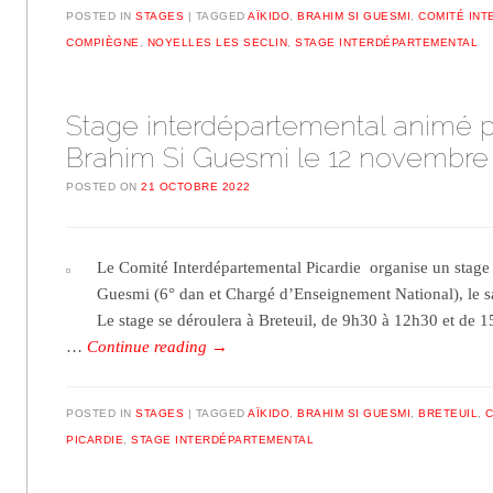
POSTED IN
STAGES
TAGGED
AÏKIDO
,
BRAHIM SI GUESMI
,
COMITÉ INT
COMPIÈGNE
,
NOYELLES LES SECLIN
,
STAGE INTERDÉPARTEMENTAL
Stage interdépartemental animé p
Brahim Si Guesmi le 12 novembre
POSTED ON
21 OCTOBRE 2022
Le Comité Interdépartemental Picardie organise un stage
Guesmi (6° dan et Chargé d’Enseignement National), le
Le stage se déroulera à Breteuil, de 9h30 à 12h30 et de 
…
Continue reading
→
POSTED IN
STAGES
TAGGED
AÏKIDO
,
BRAHIM SI GUESMI
,
BRETEUIL
,
PICARDIE
,
STAGE INTERDÉPARTEMENTAL