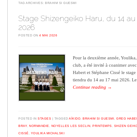
TAG ARCHIVES:
BRAHIM SI GUESMI
Stage Shizengeiko Haru, du 14 au
2026
POSTED ON
4 MAI 2026
Pour la deuxième année, Youlika,
club, a été invité à coanimer av
Habert et Stéphane Cissé le stage
tiendra du 14 au 17 mai 2026. L
Continue reading
→
POSTED IN
STAGES
TAGGED
AÏKIDO
,
BRAHIM SI GUESMI
,
GREG HABE
BRAY
,
NORMANDIE
,
NOYELLES LES SECLIN
,
PRINTEMPS
,
SHIZEN GEIK
CISSÉ
,
YOULIKA MICHALSKI