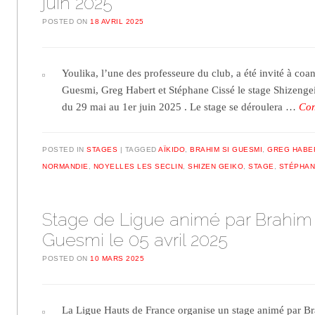
juin 2025
POSTED ON
18 AVRIL 2025
Youlika, l’une des professeure du club, a été invité à co
Guesmi, Greg Habert et Stéphane Cissé le stage Shizengei
du 29 mai au 1er juin 2025 . Le stage se déroulera …
Con
POSTED IN
STAGES
TAGGED
AÏKIDO
,
BRAHIM SI GUESMI
,
GREG HABE
NORMANDIE
,
NOYELLES LES SECLIN
,
SHIZEN GEIKO
,
STAGE
,
STÉPHAN
Stage de Ligue animé par Brahim 
Guesmi le 05 avril 2025
POSTED ON
10 MARS 2025
La Ligue Hauts de France organise un stage animé par Br