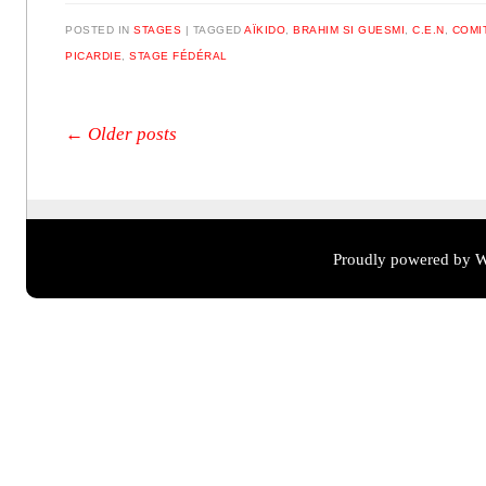
POSTED IN
STAGES
TAGGED
AÏKIDO
,
BRAHIM SI GUESMI
,
C.E.N
,
COMI
PICARDIE
,
STAGE FÉDÉRAL
Post navigation
←
Older posts
Proudly powered by W