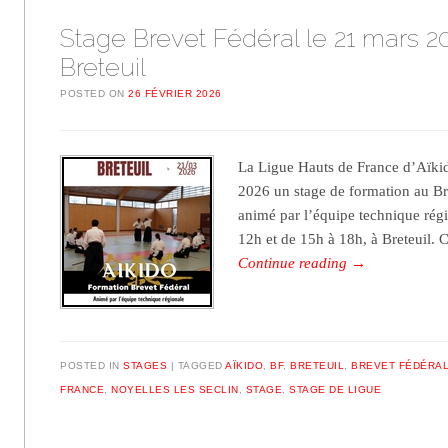
Stage Brevet Fédéral le 21 mars 2
Breteuil
POSTED ON
26 FÉVRIER 2026
La Ligue Hauts de France d’Aïki
2026 un stage de formation au Br
animé par l’équipe technique régi
12h et de 15h à 18h, à Breteuil. 
Continue reading
→
POSTED IN
STAGES
TAGGED
AÏKIDO
,
BF
,
BRETEUIL
,
BREVET FÉDÉRA
FRANCE
,
NOYELLES LES SECLIN
,
STAGE
,
STAGE DE LIGUE