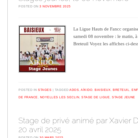
POSTED ON
3 NOVEMBRE 2025
La Ligue Hauts de Fancc organise
samedi 08 novembre : le matin, à 
Breteuil Voyez les affiches ci-des
POSTED IN
STAGES
TAGGED
ADOS
,
AÏKIDO
,
BAISIEUX
,
BRETEUIL
,
EN
DE FRANCE
,
NOYELLES LES SECLIN
,
STAGE DE LIGUE
,
STAGE JEUNE
Stage de privé animé par Xavier D
20 avril 2025
POSTED ON
30 MARS 2025