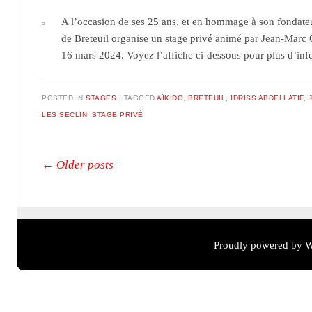
A l’occasion de ses 25 ans, et en hommage à son fondateur
de Breteuil organise un stage privé animé par Jean-Marc
16 mars 2024. Voyez l’affiche ci-dessous pour plus d’in
POSTED IN
STAGES
TAGGED
AÏKIDO
,
BRETEUIL
,
IDRISS ABDELLATIF
,
LES SECLIN
,
STAGE PRIVÉ
Post navigation
←
Older posts
Proudly powered by W