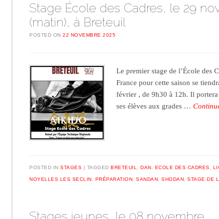
Stage École des Cadres, le 29 n
(matin), à Breteuil
POSTED ON
22 NOVEMBRE 2025
Le premier stage de l’École des 
France pour cette saison se tiendr
février , de 9h30 à 12h. Il portera
ses élèves aux grades …
Continu
POSTED IN
STAGES
TAGGED
BRETEUIL
,
DAN
,
ECOLE DES CADRES
,
L
NOYELLES LES SECLIN
,
PRÉPARATION
,
SANDAN
,
SHODAN
,
STAGE DE 
Stages jeunes, le 08 novembre