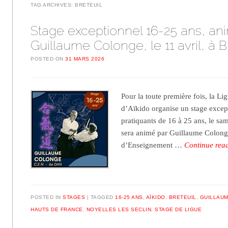
TAG ARCHIVES:
BRETEUIL
Stage exceptionnel 16-25 ans, an
Guillaume Colonge, le 11 avril, à B
POSTED ON
31 MARS 2026
Pour la toute première fois, la L
d’Aïkido organise un stage excep
pratiquants de 16 à 25 ans, le same
sera animé par Guillaume Colong
d’Enseignement …
Continue rea
POSTED IN
STAGES
TAGGED
16-25 ANS
,
AÏKIDO
,
BRETEUIL
,
GUILLAU
HAUTS DE FRANCE
,
NOYELLES LES SECLIN
,
STAGE DE LIGUE