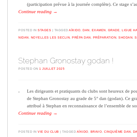
(participation prévue à la journée complète). Ce stage s’
Continue reading
→
POSTED IN
STAGES
TAGGED
AÏKIDO
,
DAN
,
EXAMEN
,
GRADE
,
LIGUE H
NIDAN
,
NOYELLES LES SECLIN
,
PRÉPA DAN
,
PRÉPARATION
,
SHODAN
,
S
Stephan Gronostay godan !
POSTED ON
1 JUILLET 2025
Les dirigeants et pratiquants du clubs sont heureux de po
de Stephan Gronostay au grade de 5° dan (godan). Ce gra
attribué à Stephan en reconnaissance de l’ensemble de 
Continue reading
→
POSTED IN
VIE DU CLUB
TAGGED
AÏKIDO
,
BRAVO
,
CINQUIÈME DAN
,
D