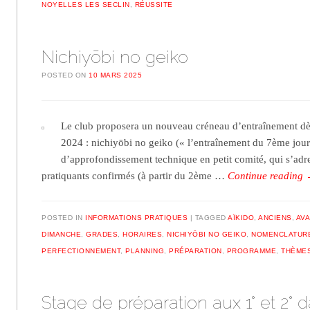
NOYELLES LES SECLIN
,
RÉUSSITE
Nichiyōbi no geiko
POSTED ON
10 MARS 2025
Le club proposera un nouveau créneau d’entraînement dès
2024 : nichiyōbi no geiko (« l’entraînement du 7ème jour 
d’approfondissement technique en petit comité, qui s’adr
pratiquants confirmés (à partir du 2ème …
Continue reading
POSTED IN
INFORMATIONS PRATIQUES
TAGGED
AÏKIDO
,
ANCIENS
,
AV
DIMANCHE
,
GRADES
,
HORAIRES
,
NICHIYŌBI NO GEIKO
,
NOMENCLATUR
PERFECTIONNEMENT
,
PLANNING
,
PRÉPARATION
,
PROGRAMME
,
THÈME
Stage de préparation aux 1° et 2° d