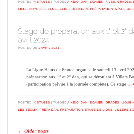
POSTED IN
STAGES
TAGGED
AÏKIDO
,
DAN
,
EXAMEN
,
FIVES
,
GRADES
,
LILLE
,
NOYELLES LES SECLIN
,
PRÉPA DAN
,
PRÉPARATION
,
STAGE DE 
Stage de préparation aux 1° et 2° d
avril 2024
POSTED ON
1 AVRIL 2024
La Ligue Hauts de France organise le samedi 13 avril 202
préparation aux 1° et 2° dan, qui se déroulera à Villers B
(participation prévue à la journée complète). Ce stage …
POSTED IN
STAGES
TAGGED
AÏKIDO
,
DAN
,
EXAMEN
,
GRADES
,
LIGUE 
LES SECLIN
,
PRÉPA DAN
,
PRÉPARATION
,
STAGE DE LIGUE
,
VILLERS-B
Post navigation
←
Older posts