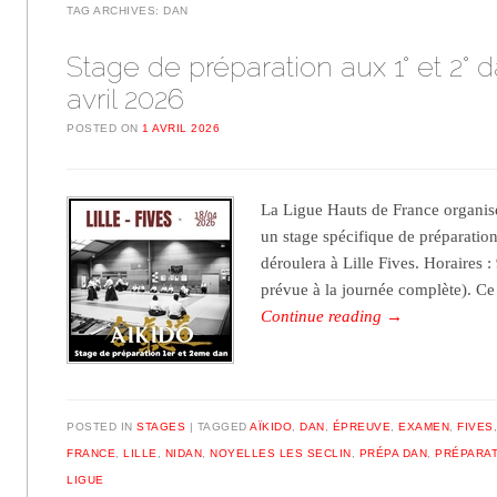
TAG ARCHIVES:
DAN
Stage de préparation aux 1° et 2° d
avril 2026
POSTED ON
1 AVRIL 2026
La Ligue Hauts de France organis
un stage spécifique de préparation
déroulera à Lille Fives. Horaires :
prévue à la journée complète). Ce
Continue reading
→
POSTED IN
STAGES
TAGGED
AÏKIDO
,
DAN
,
ÉPREUVE
,
EXAMEN
,
FIVES
FRANCE
,
LILLE
,
NIDAN
,
NOYELLES LES SECLIN
,
PRÉPA DAN
,
PRÉPARAT
LIGUE