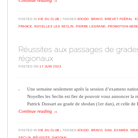
Continue reading
→
POSTED IN
VIE DU CLUB
TAGGED
AÏKIDO
,
BRAVO
,
BREVET FDÉRAL
,
E
FRANCE
,
NOYELLES LES SECLIN
,
PIERRE LEGRAND
,
PROMOTION ABDE
Réussites aux passages de grade
régionaux
POSTED ON
17 JUIN 2023
Une semaine seulement après la session d’examens nation
Noyelles les Seclin est fier de pouvoir vous annoncer la r
Patrick Dussart au grade de shodan (1er dan), et celle d
Continue reading
→
POSTED IN
VIE DU CLUB
TAGGED
AÏKIDO
,
BRAVO
,
DAN
,
EXAMEN
,
GRA
SECLIN
,
RÉUSSITE
,
SHODAN