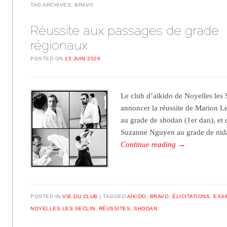
TAG ARCHIVES:
BRAVO
Réussite aux passages de grade
régionaux
POSTED ON
15 JUIN 2026
Le club d’aïkido de Noyelles les S
annoncer la réussite de Marion L
au grade de shodan (1er dan), et 
Suzanne Nguyen au grade de ni
Continue reading
→
POSTED IN
VIE DU CLUB
TAGGED
AÏKIDO
,
BRAVO
,
ÉLICITATIONS
,
EXA
NOYELLES LES SECLIN
,
RÉUSSITES
,
SHODAN