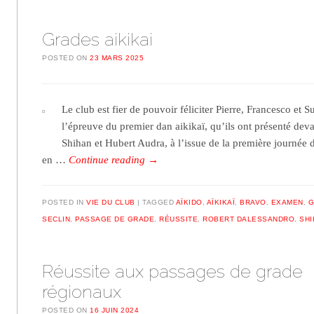
Grades aikikai
POSTED ON
23 MARS 2025
Le club est fier de pouvoir féliciter Pierre, Francesco et S
l’épreuve du premier dan aikikaï, qu’ils ont présenté de
Shihan et Hubert Audra, à l’issue de la première journée 
en …
Continue reading
→
POSTED IN
VIE DU CLUB
TAGGED
AÏKIDO
,
AÏKIKAÏ
,
BRAVO
,
EXAMEN
,
G
SECLIN
,
PASSAGE DE GRADE
,
RÉUSSITE
,
ROBERT DALESSANDRO
,
SHI
Réussite aux passages de grade
régionaux
POSTED ON
16 JUIN 2024