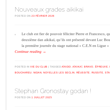
Nouveaux grades aikikai
POSTED ON
23 FÉVRIER 2026
Le club est fier de pouvoir féliciter Pierre et Francesco, q
deuxième dan aikikaï, qu’ils ont présenté devant Luc Bou
la première journée du stage national « C.E.N en Ligue »
Continue reading
→
POSTED IN
VIE DU CLUB
TAGGED
AÏKIDO
,
AÏKIKAÏ
,
BRAVO
,
ÉPREUVE
,
BOUCHAREU
,
NIDAN
,
NOYELLES LES SECLIN
,
RÉUSSITE
,
RUSSITE
,
STA
Stephan Gronostay godan !
POSTED ON
1 JUILLET 2025