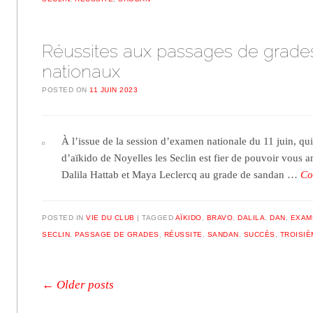
Réussites aux passages de grade
nationaux
POSTED ON
11 JUIN 2023
À l’issue de la session d’examen nationale du 11 juin, qui 
d’aïkido de Noyelles les Seclin est fier de pouvoir vous a
Dalila Hattab et Maya Leclercq au grade de sandan …
Co
POSTED IN
VIE DU CLUB
TAGGED
AÏKIDO
,
BRAVO
,
DALILA
,
DAN
,
EXAM
SECLIN
,
PASSAGE DE GRADES
,
RÉUSSITE
,
SANDAN
,
SUCCÈS
,
TROISIÈ
Post navigation
←
Older posts