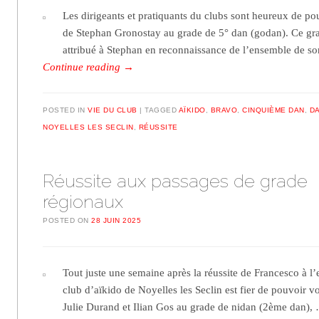
Les dirigeants et pratiquants du clubs sont heureux de po
de Stephan Gronostay au grade de 5° dan (godan). Ce gra
attribué à Stephan en reconnaissance de l’ensemble de 
Continue reading
→
POSTED IN
VIE DU CLUB
TAGGED
AÏKIDO
,
BRAVO
,
CINQUIÈME DAN
,
D
NOYELLES LES SECLIN
,
RÉUSSITE
Réussite aux passages de grade
régionaux
POSTED ON
28 JUIN 2025
Tout juste une semaine après la réussite de Francesco à 
club d’aïkido de Noyelles les Seclin est fier de pouvoir v
Julie Durand et Ilian Gos au grade de nidan (2ème dan)