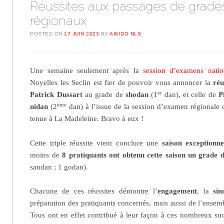
Réussites aux passages de grade
régionaux
POSTED ON
17 JUIN 2023
BY
AIKIDO NLS
Une semaine seulement après la
session d’examens nati
Noyelles les Seclin est fier de pouvoir vous annoncer la
réu
er
Patrick Dussart
au grade de
shodan
(1
dan), et celle de
Pi
ème
nidan
(2
dan) à l’issue de la session d’examen régionale d
tenue à La Madeleine. Bravo à eux !
Cette triple réussite vient conclure une
saison exceptionne
moins de
8 pratiquants ont obtenu cette saison un grade 
sandan ; 1 godan).
Chacune de ces réussites démontre l’
engagement
, la
sin
préparation des pratiquants concernés, mais aussi de l’ensem
Tous ont en effet contribué à leur façon à ces nombreux succ