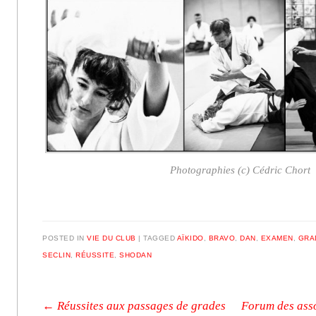
Photographies (c) Cédric Chort
POSTED IN
VIE DU CLUB
|
TAGGED
AÏKIDO
,
BRAVO
,
DAN
,
EXAMEN
,
GRA
SECLIN
,
RÉUSSITE
,
SHODAN
Post navigation
←
Réussites aux passages de grades
Forum des asso