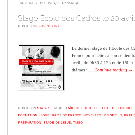
TAG ARCHIVES:
PRATIQUE DYNAMIQUE
Stage École des Cadres le 20 avri
POSTED ON
2 AVRIL 2024
Le dernier stage de l’École des C
France pour cette saison se tiendr
avril , de 9h30 à 12h et de 15h à 
thèmes : …
Continue reading
→
POSTED IN
STAGES
TAGGED
AÏKIDO
,
BRETEUIL
,
ECOLE DES CADRES
FORMATION
,
LIGUE HAUTS DE FRANCE
,
NOYELLES LES SECLIN
,
PRATI
PRÉPARATION
,
STAGE DE LIGUE
,
TAISO