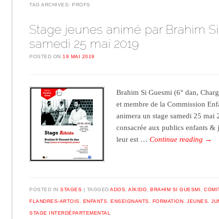
TAG ARCHIVES:
PROFS
Stage jeunes animé par Brahim S
samedi 25 mai 2019
POSTED ON
19 MAI 2019
Brahim Si Guesmi (6° dan, Char
et membre de la Commission Enfa
animera un stage samedi 25 mai 2
consacrée aux publics enfants & j
leur est …
Continue reading
→
POSTED IN
STAGES
TAGGED
ADOS
,
AÏKIDO
,
BRAHIM SI GUESMI
,
COMI
FLANDRES-ARTOIS
,
ENFANTS
,
ENSEIGNANTS
,
FORMATION
,
JEUNES
,
JU
STAGE INTERDÉPARTEMENTAL