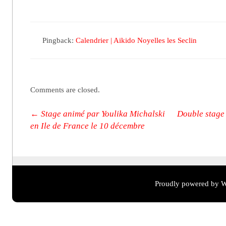
Pingback:
Calendrier | Aikido Noyelles les Seclin
Comments are closed.
Post navigation
←
Stage animé par Youlika Michalski
Double stage 
en Ile de France le 10 décembre
Proudly powered by W