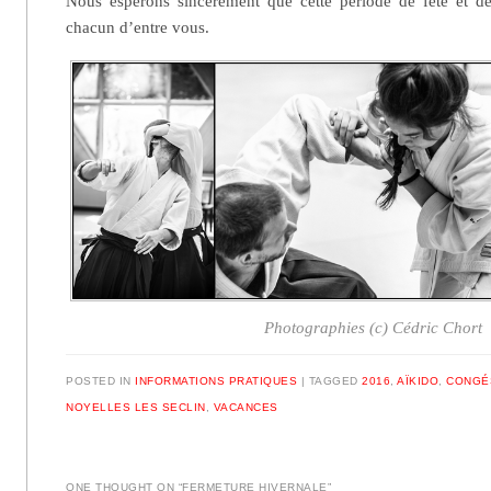
Nous espérons sincèrement que cette période de fête et d
chacun d’entre vous.
Photographies (c) Cédric Chort
POSTED IN
INFORMATIONS PRATIQUES
|
TAGGED
2016
,
AÏKIDO
,
CONGÉ
NOYELLES LES SECLIN
,
VACANCES
ONE THOUGHT ON “
FERMETURE HIVERNALE
”