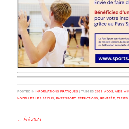
POSTED IN
INFORMATIONS PRATIQUES
|
TAGGED
2023
,
ADOS
,
AIDE
,
AÏ
NOYELLES LES SECLIN
,
PASS'SPORT
,
RÉDUCTIONS
,
RENTRÉE
,
TARIFS
Post navigation
←
Été 2023