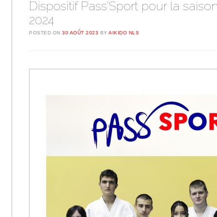
Dispositif Pass’Sport pour la saiso
2024
POSTED ON
30 AOÛT 2023
BY
AIKIDO NLS