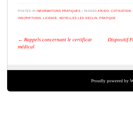
POSTED IN
INFORMATIONS PRATIQUES
|
TAGGED
AÏKIDO
,
COTISATION
,
INSCRIPTIONS
,
LICENCE
,
NOYELLES LES SECLIN
,
PRATIQUE
Post navigation
←
Rappels concernant le certificat
Dispositif 
médical
Proudly powered by W