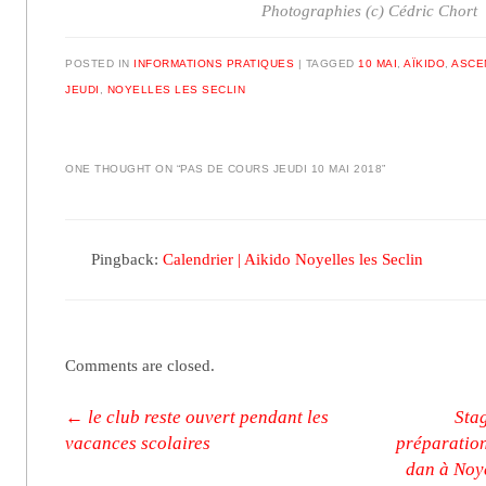
Photographies (c) Cédric Chort
POSTED IN
INFORMATIONS PRATIQUES
|
TAGGED
10 MAI
,
AÏKIDO
,
ASCE
JEUDI
,
NOYELLES LES SECLIN
ONE THOUGHT ON “
PAS DE COURS JEUDI 10 MAI 2018
”
Pingback:
Calendrier | Aikido Noyelles les Seclin
Comments are closed.
Post navigation
←
le club reste ouvert pendant les
Sta
vacances scolaires
préparatio
dan à Noye