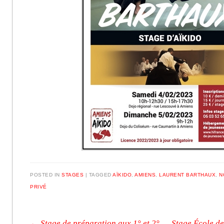
POSTED IN
STAGES
|
TAGGED
AÏKIDO
,
AMIENS
,
LAURENT BARTHAUX
,
N
PRIVÉ
←
Stage de préparation aux 1° et 2°
Stage École de