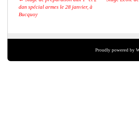
Post navigation
dan spécial armes le 28 janvier, à
Bucquoy
Proudly powered by W