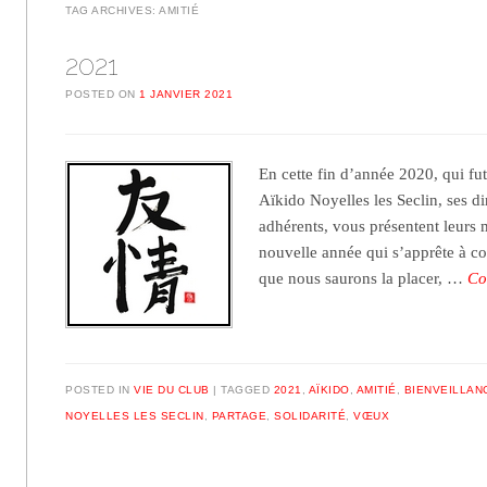
TAG ARCHIVES:
AMITIÉ
2021
POSTED ON
1 JANVIER 2021
En cette fin d’année 2020, qui fut 
Aïkido Noyelles les Seclin, ses d
adhérents, vous présentent leurs 
nouvelle année qui s’apprête à 
que nous saurons la placer, …
Co
POSTED IN
VIE DU CLUB
TAGGED
2021
,
AÏKIDO
,
AMITIÉ
,
BIENVEILLAN
NOYELLES LES SECLIN
,
PARTAGE
,
SOLIDARITÉ
,
VŒUX